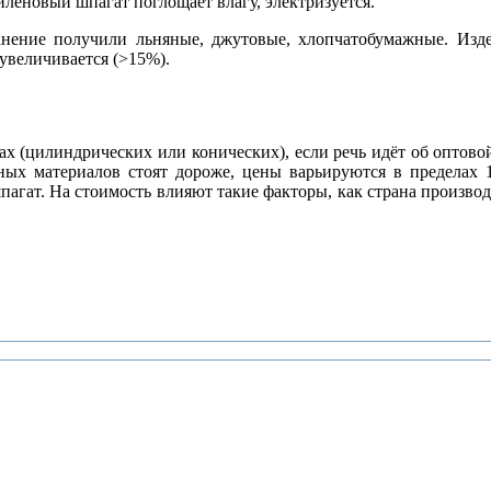
леновый шпагат поглощает влагу, электризуется.
нение получили льняные, джутовые, хлопчатобумажные. Издел
увеличивается (>15%).
нах (цилиндрических или конических), если речь идёт об опто
ных материалов стоят дороже, цены варьируются в пределах 1
ат. На стоимость влияют такие факторы, как страна производст