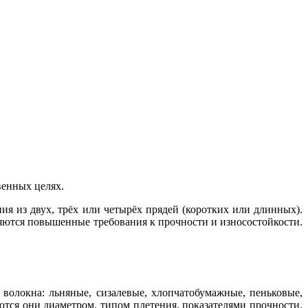
твенных целях.
я из двух, трёх или четырёх прядей (коротких или длинных).
вляются повышенные требования к прочности и износостойкости.
волокна: льняные, сизалевые, хлопчатобумажные, пеньковые,
тся они диаметром, типом плетения, показателями прочности.