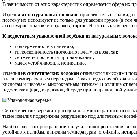
В зависимости от этих характеристик определяется сфера их п
Изделия
из натуральных волокон
, привлекательны на вид и
поэтому их используют не только для упаковки грузов (в том ч
аксессуаров, упаковки подарков, тортов. Натуральная веревка
К недостаткам упаковочной верёвки из натуральных волоко
подверженность к гниению;
гигроскопичность (поглощают влагу из воздуха);
снижение прочности при намокании;
малая устойчивость к истиранию.
Изделия
из синтетических волокон
отличаются высокими показ
влаги, температурным перепадам. Такая продукция лёгкая и то
кислотам и щелочам, многократным изгибам. В отличие от верё
недостатком (вред окружающей среде при неправильной утили
Синтетические верёвки пригодны для многократного использ
такие изделия подвержены разрушению под длительным воздей
Наибольшее распространение получил полипропиленовый шпа
устойчив к изгибам, к низким температурам, стойкий к истир