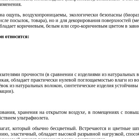
рименения.
 на ощупь, воздухопроницаемы, экологически безопасны (биора
исле посылок, товара), но и для декорирования поверхностей (ме
 обладает коричневым, белым или серо-коричневым цветом в зави
н относится:
ателями прочности (в сравнении с изделиями из натуральных в
нкая, обладает практически нулевой поглощаемостью влаги из в
вок из натуральных волокон, синтетические изделия устойчивы 
зации).
ования, хранения на открытом воздухе, в помещениях с повы
ствием ультрафиолета.
гат, который обычно бесцветный. Встречаются и цветные шп
анию, эластичный, обладает высокой разрывной нагрузкой, спосо