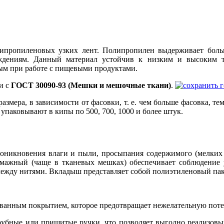
ипропиленовых узких лент. Полипропилен выдерживает боль
ждениям. Данный материал устойчив к низким и высоким т
ным при работе с пищевыми продуктами.
и с
ГОСТ 30090-93 (Мешки и мешочные ткани)
.
размера, в зависимости от фасовки, т. е. чем больше фасовка, т
ия упаковывают в кипы по 500, 700, 1000 и более штук.
роникновения влаги и пыли, просыпания содержимого (мелких ч
мажный (чаще в тканевых мешках) обеспечивает соблюдение ус
 между нитями. Вкладыш представляет собой полиэтиленовый пак
ованным покрытием, которое предотвращает нежелательную пот
рубные или пришитые ручки, что позволяет выгодно реализовы