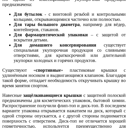
предназначена:
Для бутылок
- с винтовой резьбой и контрольными
кольцами, открывающимися частично или полностью.
Для тары большого диаметра
, например для вёдер,
контейнеров, стаканов.
Для фармацевтической упаковки
– с защитой от
вскрытия детьми.
Для домашнего консервирования
существует
специальная укупорочная продукция со сливными
отверстиями, для краткосрочной или длительной
укупорки холодных и горячих продуктов.
Существуют «
спортивные
» пластиковые крышки с
удлинённым носиком и выдвигающимся клапаном. Благодаря
такой форме, отпадает необходимость откручивать крышку во
время занятия спортом.
Навесные
защёлкивающиеся крышки
с защитной полоской
предназначены для косметических упаковок, бытовой химии.
Распространение получили флип-топ и диск-топ. В последнем
варианте упаковка открывается нажатием на диск, который с
одной стороны опускается, а с другой стороны поднимается
поверхность с отверстием. Диск-топ не отличается хорошей
герметичностью, используется преимущественно для